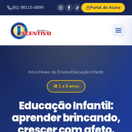
(81) 98115-6899
Portal do Aluno
Início
›
Níveis de Ensino
›
Educação Infantil
🎨 1 a 5 anos
Educação Infantil:
aprender brincando,
crescer com afeto.