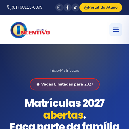
(81) 98115-6899
Portal do Aluno
Início
›
Matrículas
🔥 Vagas Limitadas para 2027
Matrículas 2027
abertas
.
Faça parte da família